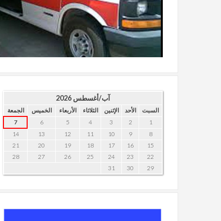
Joomla! 3 Modules
- by
VinaGecko.com
© Free
آب/أغسطس 2026
السبت
الأحد
الإثنين
الثلاثاء
الأربعاء
الخميس
الجمعة
7
6
5
4
3
2
1
14
13
12
11
10
9
8
21
20
19
18
17
16
15
28
27
26
25
24
23
22
31
30
29