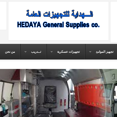
تجهيز الموانئ
تجهيزات عسكرية
تــدريب
من نحن