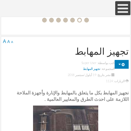
Joomla! 3 Modules
- by
VinaGecko.com
© Free
A
A
A
تجهيز المهابط
كتب بواسطة:
Super User
المجموعة:
تجهيز المهابط
نشر بتاريخ: 19 أيلول/سبتمبر 2018
الزيارات: 1124
نجهيز المهابط بكل ما يتعلق بالمهابط والإنارة وأجهزة الملاحة
اللازمة على احدث الطرق والمعايير العالمية .