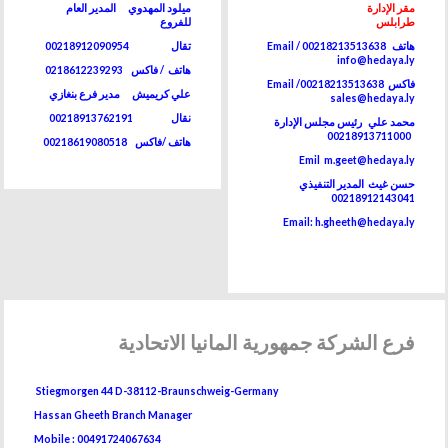
مقر الإدارة
ميلود المهدوي المدير العام
طرابلس
للفروع
هاتف 00218213513638 / Email
تقال 00218912090954
info@hedaya.ly
هاتف / فاكس 0218612239293
فاكس 00218213513638/ Email
علي كريميش مدير فرع بنغازي
sales@hedaya.ly
نقال 00218913762191
محمد علي رئيس مجلس الإدارة
00218913711000
هاتف /فاكس
00218619080518
Emil m.geet@hedaya.ly
حسن غيث المدير التنفيذي
00218912143041
Email: h.gheeth@hedaya.ly
فرع
الشركة جمهورية المانيا الاتحادية
Stiegmorgen 44 D-38112-Braunschweig-Germany
Hassan Gheeth Branch Manager
Mobile : 00491724067634