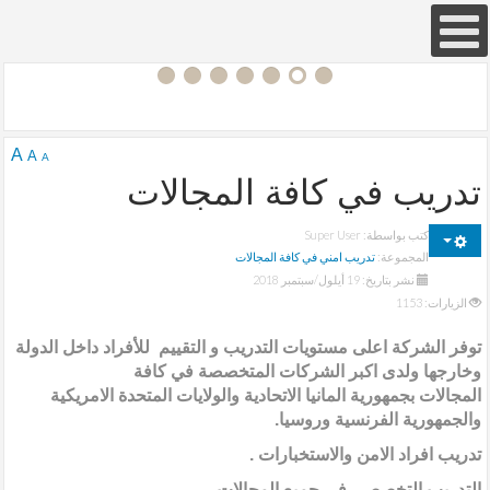
Joomla! 3 Modules
- by
VinaGecko.com
© Free
A
A
A
تدريب في كافة المجالات
كتب بواسطة:
Super User
المجموعة:
تدريب امني في كافة المجالات
نشر بتاريخ: 19 أيلول/سبتمبر 2018
الزيارات: 1153
توفر الشركة اعلى مستويات التدريب و التقييم للأفراد داخل الدولة
وخارجها ولدى اكبر الشركات المتخصصة في كافة
المجالات
بجمهورية المانيا الاتحادية والولايات المتحدة الامريكية
والجمهورية الفرنسية وروسيا.
تدريب افراد الامن والاستخبارات .
التدريب التخصصي في جميع المجالات .