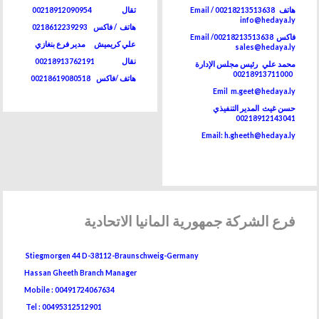
هاتف 00218213513638 / Email
تقال 00218912090954
info@hedaya.ly
هاتف / فاكس 0218612239293
فاكس 00218213513638/ Email
علي كريميش مدير فرع بنغازي
sales@hedaya.ly
نقال 00218913762191
محمد علي رئيس مجلس الإدارة
00218913711000
هاتف /فاكس
00218619080518
Emil m.geet@hedaya.ly
حسن غيث المدير التنفيذي
00218912143041
Email: h.gheeth@hedaya.ly
فرع
الشركة جمهورية المانيا الاتحادية
Stiegmorgen 44 D-38112-Braunschweig-Germany
Hassan Gheeth Branch Manager
Mobile : 00491724067634
Tel : 00495312512901